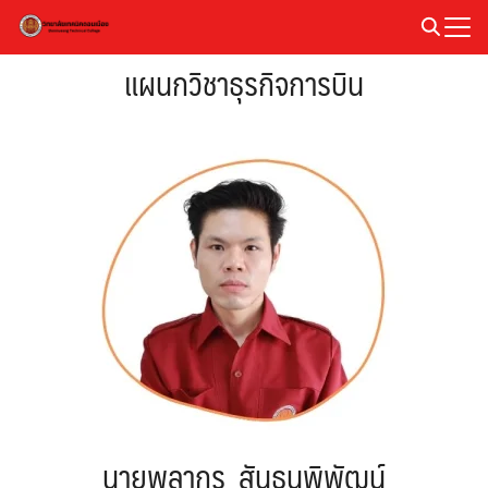
Skip
to
Search
content
แผนกวิชาธุรกิจการบิน
for:
นายพลากร สันธนพิพัฒน์